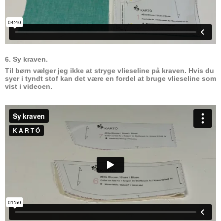
6. Sy kraven.
Til børn vælger jeg ikke at stryge vlieseline på kraven. Hvis du
syer i tyndt stof kan det være en fordel at bruge vlieseline som
vist i videoen.