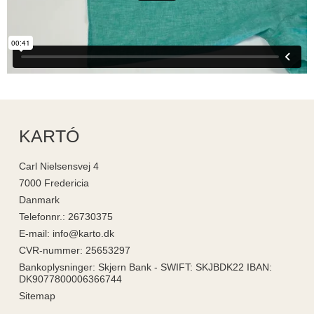
KARTÓ
Carl Nielsensvej 4
7000 Fredericia
Danmark
Telefonnr.
:
26730375
E-mail
:
info@karto.dk
CVR-nummer
:
25653297
Bankoplysninger
:
Skjern Bank - SWIFT: SKJBDK22 IBAN:
DK9077800006366744
Sitemap