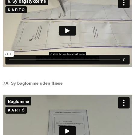
7A. Sy baglomme uden flæse