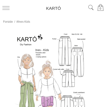
KARTÓ
0
Forside
/
#Ines Kids