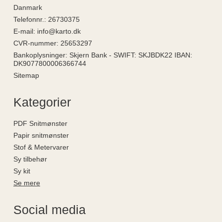
Danmark
Telefonnr.
:
26730375
E-mail
:
info@karto.dk
CVR-nummer
:
25653297
Bankoplysninger
:
Skjern Bank - SWIFT: SKJBDK22 IBAN:
DK9077800006366744
Sitemap
Kategorier
PDF Snitmønster
Papir snitmønster
Stof & Metervarer
Sy tilbehør
Sy kit
Se mere
Social media