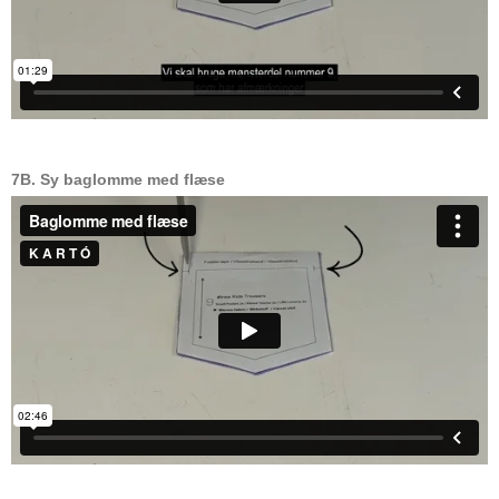
7B. Sy baglomme med flæse