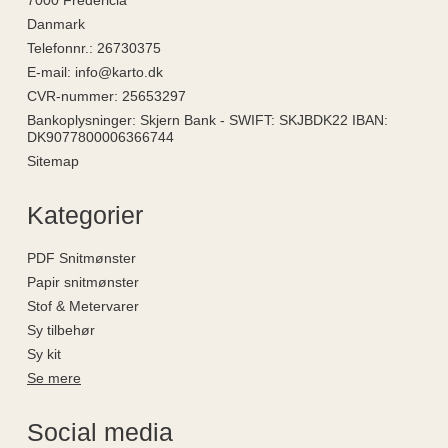
Danmark
Telefonnr.
:
26730375
E-mail
:
info@karto.dk
CVR-nummer
:
25653297
Bankoplysninger
:
Skjern Bank - SWIFT: SKJBDK22 IBAN:
DK9077800006366744
Sitemap
Kategorier
PDF Snitmønster
Papir snitmønster
Stof & Metervarer
Sy tilbehør
Sy kit
Se mere
Social media