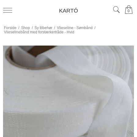
KARTÓ
0
Forside
/
Shop
/
Sy tilbehør
/
Vlieseline - Sømbånd
/
Vlieselinebånd med forstærkertråde - Hvid