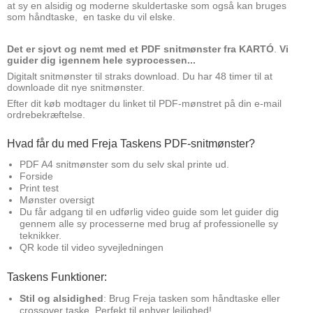
at sy en alsidig og moderne skuldertaske som også kan bruges
som håndtaske, en taske du vil elske.
Det er sjovt og nemt med et PDF snitmønster fra KARTÓ
.
Vi
guider dig igennem hele syprocessen...
Digitalt snitmønster til straks download. Du har 48 timer til at
downloade dit nye snitmønster.
Efter dit køb modtager du linket til PDF-mønstret på din e-mail
ordrebekræftelse.
Hvad får du med Freja Taskens PDF-snitmønster?
PDF A4 snitmønster som du selv skal printe ud.
Forside
Print test
Mønster oversigt
Du får adgang til en udførlig video guide som let guider dig
gennem alle sy processerne med brug af professionelle sy
teknikker.
QR kode til video syvejledningen
Taskens Funktioner:
Stil og alsidighed
: Brug Freja tasken som håndtaske eller
crossover taske. Perfekt til enhver lejlighed!