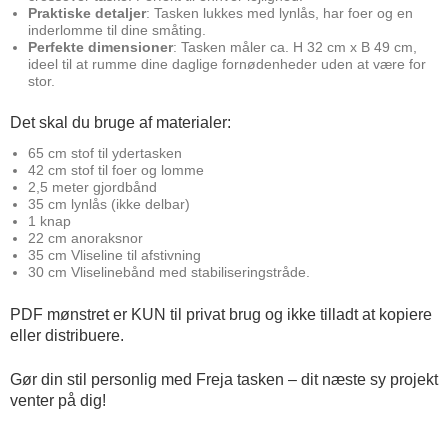
Praktiske detaljer
: Tasken lukkes med lynlås, har foer og en
inderlomme til dine småting.
Perfekte dimensioner
: Tasken måler ca. H 32 cm x B 49 cm,
ideel til at rumme dine daglige fornødenheder uden at være for
stor.
Det skal du bruge af materialer:
65 cm stof til ydertasken
42 cm stof til foer og lomme
2,5 meter gjordbånd
35 cm lynlås (ikke delbar)
1 knap
22 cm anoraksnor
35 cm Vliseline til afstivning
30 cm Vliselinebånd med stabiliseringstråde.
PDF mønstret er KUN til privat brug og ikke tilladt at kopiere
eller distribuere.
Gør din stil personlig med Freja tasken – dit næste sy projekt
venter på dig!