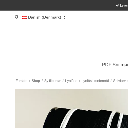
Leveri
Danish (Denmark)
PDF Snitmøn
Forside
/
Shop
/
Sy tilbehør
/
Lynlåse
/
Lynlås i metermål
/
Sølvfarve