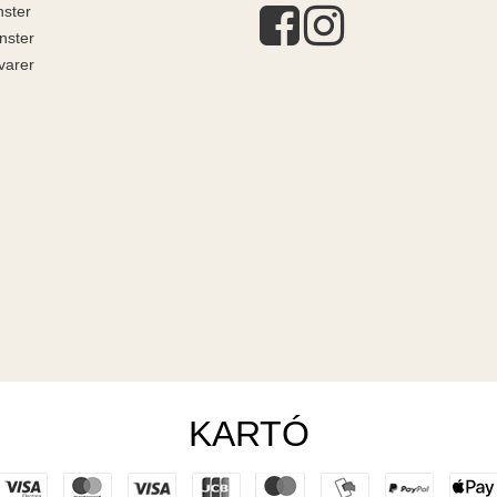
ster
nster
varer
KARTÓ