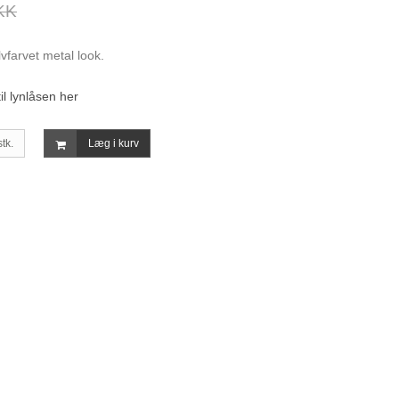
KK
lvfarvet metal look.
il lynlåsen her
stk.
Læg i kurv