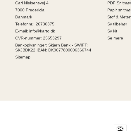
Carl Nielsensvej 4
PDF Snitmøn
7000 Fredericia
Papir snitmø
Danmark
Stof & Meter
Telefonnr.
:
26730375
Sy tilbehør
E-mail
:
info@karto.dk
Sy kit
CVR-nummer
:
25653297
Se mere
Bankoplysninger
:
Skjern Bank - SWIFT:
SKJBDK22 IBAN: DK9077800006366744
Sitemap