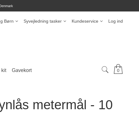
 Denmark
ng Børn
Syvejledning tasker
Kundeservice
Log ind
kit
Gavekort
0
lynlås metermål - 10