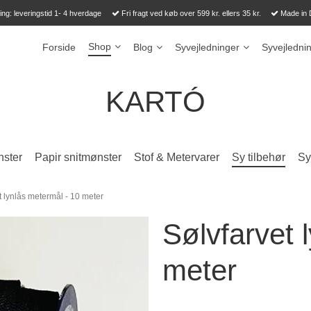
ng: leveringstid 1- 4 hverdage
Fri fragt ved køb over 599 kr. ellers 35 kr.
Made in
Shop
Forside
Blog
Syvejledninger
Syvejledni
KARTÓ
ster
Papir snitmønster
Stof & Metervarer
Sy tilbehør
Sy 
t lynlås metermål - 10 meter
Sølvfarvet 
meter