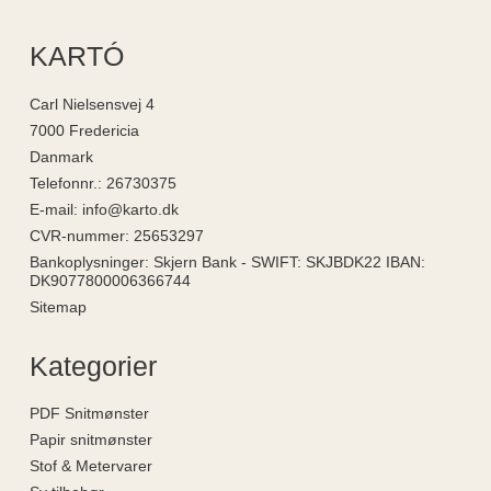
KARTÓ
Carl Nielsensvej 4
7000 Fredericia
Danmark
Telefonnr.
:
26730375
E-mail
:
info@karto.dk
CVR-nummer
:
25653297
Bankoplysninger
:
Skjern Bank - SWIFT: SKJBDK22 IBAN:
DK9077800006366744
Sitemap
Kategorier
PDF Snitmønster
Papir snitmønster
Stof & Metervarer