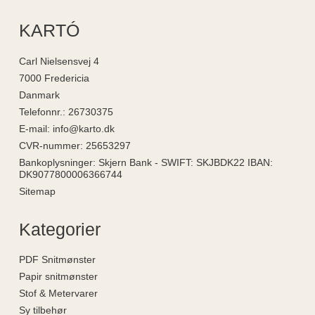
KARTÓ
Carl Nielsensvej 4
7000 Fredericia
Danmark
Telefonnr.
:
26730375
E-mail
:
info@karto.dk
CVR-nummer
:
25653297
Bankoplysninger
:
Skjern Bank - SWIFT: SKJBDK22 IBAN:
DK9077800006366744
Sitemap
Kategorier
PDF Snitmønster
Papir snitmønster
Stof & Metervarer
Sy tilbehør