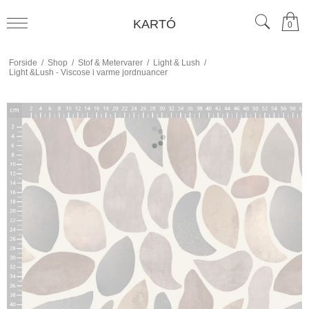
KARTÓ
0
Forside
/
Shop
/
Stof & Metervarer
/
Light & Lush
/
Light &Lush - Viscose i varme jordnuancer