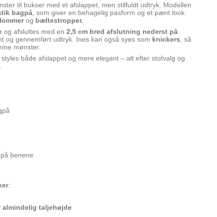
ster til bukser med et afslappet, men stilfuldt udtryk. Modellen
stik bagpå
, som giver en behagelig pasform og et pænt look.
lommer
og
bæltestropper.
e
og afsluttes med en
2,5 cm bred afslutning nederst på
fint og gennemført udtryk. Ines kan også syes som
knickers
, så
amme mønster.
styles både afslappet og mere elegant – alt efter stofvalg og
d.
agpå
t på benene
ker
:
 almindelig taljehøjde