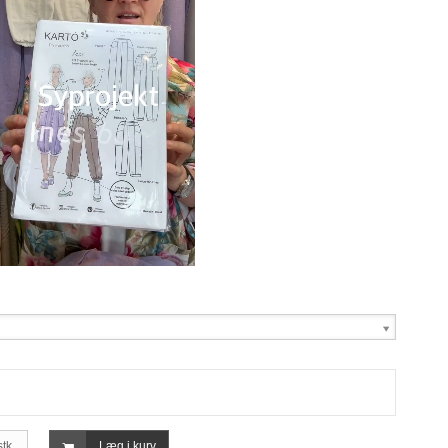
stk.
Læg i kurv