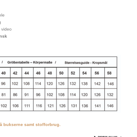
ele
g
i video
ansk
å bukserne samt stofforbrug.