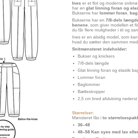
Ines
er et flot og moderne snitmøn
har en
glat linning foran og ela
Bukserne har
lommer foran
,
bag
Bukserne har en
7/8-dels længd
benene
, som giver modellen et 
du får flere muligheder i ét og s
Ines er en alsidig model, som kan 
hvad du sætter den sammen me
Snitmønsteret indeholder:
Bukser og knickers
7/8-dels længde
Glat linning foran og elastik b
Lommer foran
Baglommer
Bæltestropper
2,5 cm bred afslutning neders
Størrelser:
Mønsteret fås i
to størrelsespak
36–48
48–58 Kan syes med lav eller