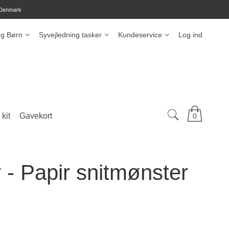
 Denmark
ng Børn
Syvejledning tasker
Kundeservice
Log ind
kit
Gavekort
0
 - Papir snitmønster