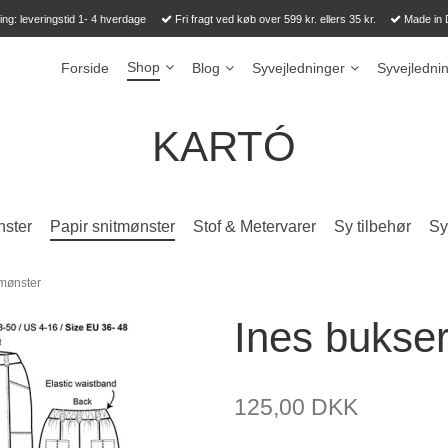
ng: leveringstid 1- 4 hverdage
Fri fragt ved køb over 599 kr. ellers 35 kr.
Made in
Shop
Forside
Blog
Syvejledninger
Syvejledni
KARTÓ
ster
Papir snitmønster
Stof & Metervarer
Sy tilbehør
Sy 
tmønster
Ines bukser
125,00 DKK