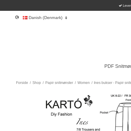
Leveri
Danish (Denmark)
PDF Snitmøn
Forside
/
Shop
/
Papir snitmønster
/
Women
/
Ines bukser - Papir sni