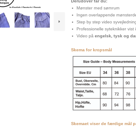
Derudover får du:
Mønster med sømrum
Ingen overlappende mønsterd
Step by step video syvejlednin
Professionelle syteknikker vist 
Video på
engelsk, tysk og d
Skema for kropsmål
Skemaet viser de færdige mål p