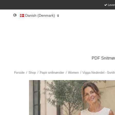
Leveri
Danish (Denmark)
PDF Snitmøn
Forside
/
Shop
/
Papir snitmønster
/
Women
/
Vigga Nederdel - Ssni