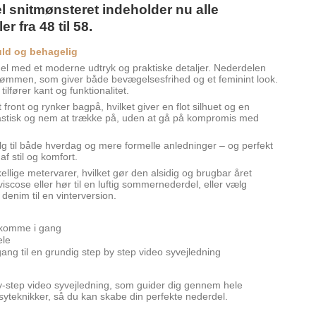
 snitmønsteret indeholder nu alle
ler fra 48 til 58.
uld og behagelig
el med et moderne udtryk og praktiske detaljer. Nederdelen
esømmen, som giver både bevægelsesfrihed og et feminint look.
lfører kant og funktionalitet.
front og rynker bagpå, hvilket giver en flot silhuet og en
lastisk og nem at trække på, uden at gå på kompromis med
alg til både hverdag og mere formelle anledninger – og perfekt
af stil og komfort.
llige metervarer, hvilket gør den alsidig og brugbar året
iscose eller hør til en luftig sommernederdel, eller vælg
 denim til en vinterversion.
 komme i gang
ele
g til en grundig step by step video syvejledning
-step video syvejledning, som guider dig gennem hele
yteknikker, så du kan skabe din perfekte nederdel.