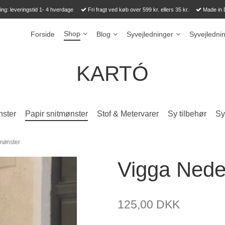
ng: leveringstid 1- 4 hverdage
Fri fragt ved køb over 599 kr. ellers 35 kr.
Made in
Shop
Forside
Blog
Syvejledninger
Syvejledni
KARTÓ
ster
Papir snitmønster
Stof & Metervarer
Sy tilbehør
Sy 
tmønster
Vigga Nede
125,00 DKK