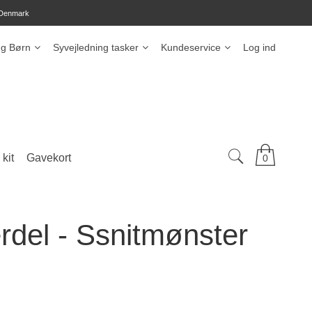
 Denmark
ng Børn
Syvejledning tasker
Kundeservice
Log ind
kit
Gavekort
0
rdel - Ssnitmønster