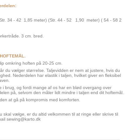
derdelen:
tr. 34 - 42 1,85 meter) (Str. 44 - 52 1,90 meter) ( 54 - 58 2
rkertråde. 3 cm. bred.
 HOFTEMÅL.
lip omkring hoften på 20-25 cm.
år du vælger størrelse. Taljevidden er nem at justere, hvis du
ed. Nederdelen har elastik i taljen, hvilket giver en fleksibel
aven.
le i brug, og fordi mange af os har en blød overgang over
delen på, selvom den måler lidt mindre i taljen end dit hoftemål.
n uden at gå på kompromis med komforten.
u skal vælge, er du altid velkommen til at ringe eller skrive til
mail sewing@karto.dk