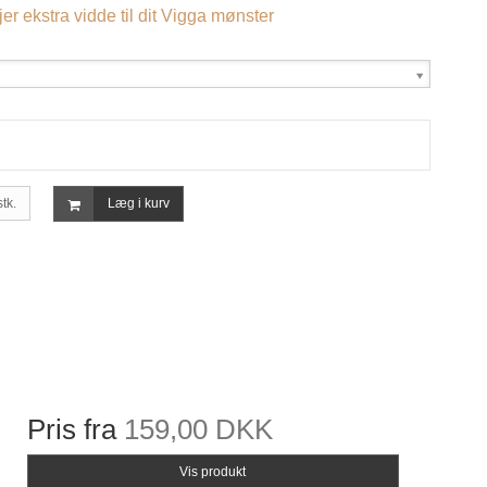
er ekstra vidde til dit Vigga mønster
stk.
Læg i kurv
Pris fra
159,00 DKK
Vis produkt