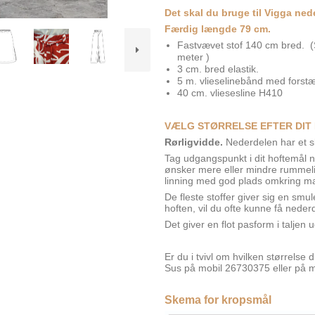
Det skal du bruge til Vigga ne
Færdig længde 79 cm.
Fastvævet stof 140 cm bred. (S
meter )
3 cm. bred elastik.
5 m. vlieselinebånd med forstæ
40 cm. vliesesline H410
VÆLG STØRRELSE EFTER DIT
Rørligvidde.
Nederdelen har et s
Tag udgangspunkt i dit hoftemål n
ønsker mere eller mindre rummeligh
linning med god plads omkring m
De fleste stoffer giver sig en smu
hoften, vil du ofte kunne få neder
Det giver en flot pasform i talje
Er du i tvivl om hvilken størrelse d
Sus på mobil 26730375 eller på 
Skema for kropsmål