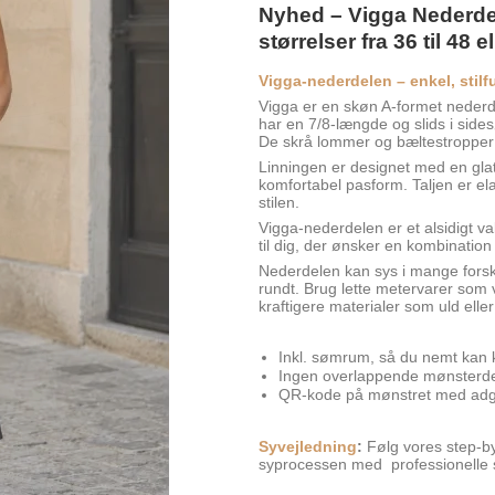
Nyhed – Vigga Nederdel
størrelser fra 36 til 48 el
Vigga-nederdelen – enkel, stilf
Vigga er en skøn A-formet nederd
har en 7/8-længde og slids i sid
De skrå lommer og bæltestropper ti
Linningen er designet med en glat 
komfortabel pasform. Taljen er e
stilen.
Vigga-nederdelen er et alsidigt v
til dig, der ønsker en kombination 
Nederdelen kan sys i mange forske
rundt. Brug lette metervarer som v
kraftigere materialer som uld eller
Inkl. sømrum, så du nemt kan
Ingen overlappende mønsterd
QR-kode på mønstret med adgan
Syvejledning
:
Følg vores step-by
syprocessen med professionelle s